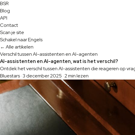
BSR
Blog
API
Contact
Scan je site
Schakel naar Engels
← Alle artikelen
Verschil tussen AI-assistenten en AI-agenten
AI-assistenten en AI-agenten, wat is het verschil?
Ontdek het verschil tussen AI-assistenten die reageren op vrag
Bluestars
·
3 december 2025
·
2 min lezen