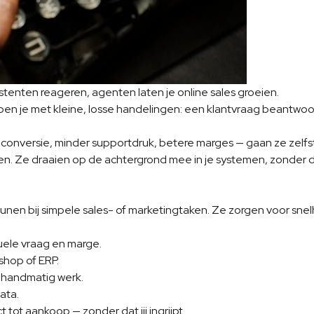
istenten reageren, agenten laten je online sales groeien.
elpen je met kleine, losse handelingen: een klantvraag beantw
 conversie, minder supportdruk, betere marges — gaan ze zelfs
en. Ze draaien op de achtergrond mee in je systemen, zonder dat
nen bij simpele sales- of marketingtaken. Ze zorgen voor sne
uele vraag en marge.
shop of ERP.
 handmatig werk.
ata.
tot aankoop — zonder dat jij ingrijpt.