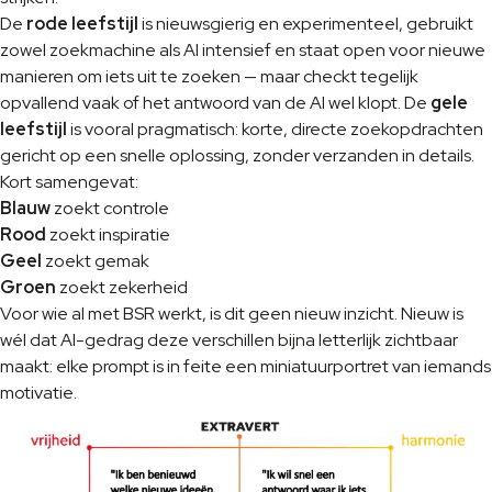
De
rode leefstijl
is nieuwsgierig en experimenteel, gebruikt
zowel zoekmachine als AI intensief en staat open voor nieuwe
manieren om iets uit te zoeken — maar checkt tegelijk
opvallend vaak of het antwoord van de AI wel klopt. De
gele
leefstijl
is vooral pragmatisch: korte, directe zoekopdrachten
gericht op een snelle oplossing, zonder verzanden in details.
Kort samengevat:
Blauw
zoekt controle
Rood
zoekt inspiratie
Geel
zoekt gemak
Groen
zoekt zekerheid
Voor wie al met BSR werkt, is dit geen nieuw inzicht. Nieuw is
wél dat AI-gedrag deze verschillen bijna letterlijk zichtbaar
maakt: elke prompt is in feite een miniatuurportret van iemands
motivatie.