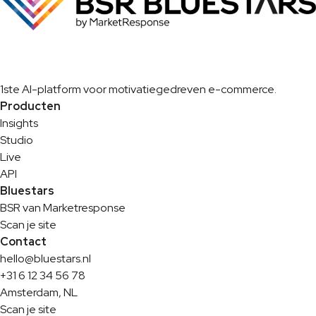
1ste AI-platform voor motivatiegedreven e-commerce.
Producten
Insights
Studio
Live
API
Bluestars
BSR van Marketresponse
Scan je site
Contact
hello@bluestars.nl
+31 6 12 34 56 78
Amsterdam, NL
Scan je site