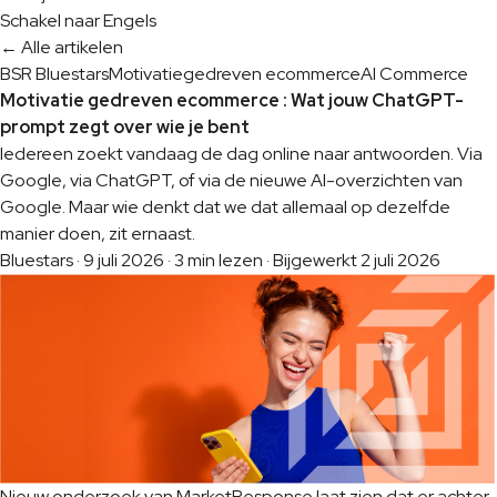
Schakel naar Engels
← Alle artikelen
BSR Bluestars
Motivatiegedreven ecommerce
AI Commerce
Motivatie gedreven ecommerce : Wat jouw ChatGPT-
prompt zegt over wie je bent
Iedereen zoekt vandaag de dag online naar antwoorden. Via
Google, via ChatGPT, of via de nieuwe AI-overzichten van
Google. Maar wie denkt dat we dat allemaal op dezelfde
manier doen, zit ernaast.
Bluestars
·
9 juli 2026
·
3 min lezen
·
Bijgewerkt 2 juli 2026
Nieuw onderzoek van MarketResponse laat zien dat er achter